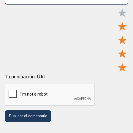
★
★
★
★
★
Tu puntuación:
Útil