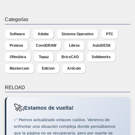
Categorías
Software
Adobe
Sistema Operativo
PTC
Proteus
CorelDRAW
Libros
AutoDESK
Ofimática
Topaz
BricsCAD
Solidworks
Mastercam
Edicion
Artículo
RELOAD
🚀
¡Estamos de vuelta!
✅ Hemos actualizado enlaces caídos. Venimos de
enfrentar una situación compleja donde pensábamos
que la página no se recuperaría, pero por suerte se