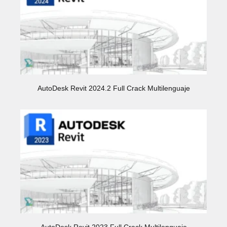
AutoDesk Revit 2024.2 Full Crack Multilenguaje