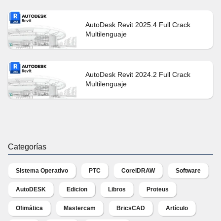
AutoDesk Revit 2025.4 Full Crack
Multilenguaje
AutoDesk Revit 2024.2 Full Crack
Multilenguaje
Categorías
Sistema Operativo
PTC
CorelDRAW
Software
AutoDESK
Edicion
Libros
Proteus
Ofimática
Mastercam
BricsCAD
Artículo