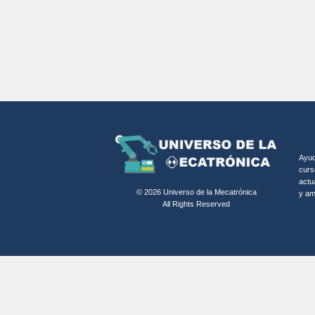
Ayud
curs
actu
© 2026 Universo de la Mecatrónica
y am
All Rights Reserved