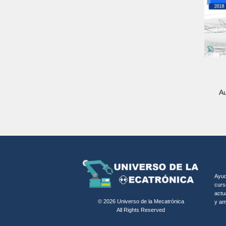
Au
Ayud
curs
actu
© 2026 Universo de la Mecatrónica
y am
All Rights Reserved