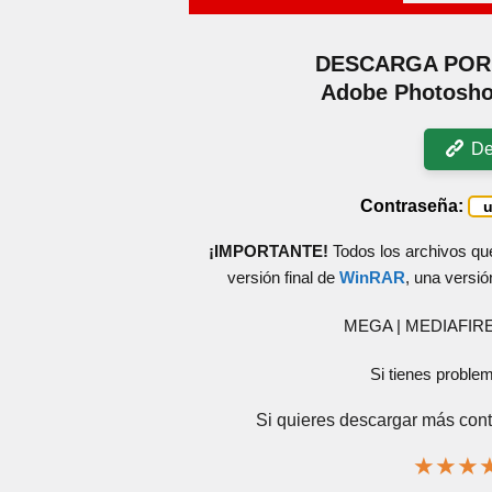
DESCARGA POR 
Adobe Photoshop
De
Contraseña:
¡IMPORTANTE!
Todos los archivos qu
versión final de
WinRAR
, una versió
MEGA | MEDIAFIR
Si tienes proble
Si quieres descargar más cont
★
★
★