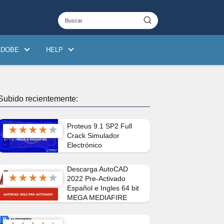
ADOBE
HELP
Subido recientemente:
Proteus 9.1 SP2 Full
★
★
★
★
★
Crack Simulador
Electrónico
Descarga AutoCAD
★
★
★
★
★
2022 Pre-Activado
Español e Ingles 64 bit
MEGA MEDIAFIRE