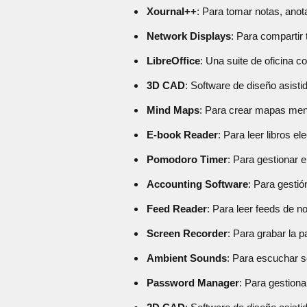
Xournal++
: Para tomar notas, ano
Network Displays
: Para compartir 
LibreOffice
: Una suite de oficina c
3D CAD
: Software de diseño asist
Mind Maps
: Para crear mapas men
E-book Reader
: Para leer libros el
Pomodoro Timer
: Para gestionar 
Accounting Software
: Para gestió
Feed Reader
: Para leer feeds de no
Screen Recorder
: Para grabar la pa
Ambient Sounds
: Para escuchar s
Password Manager
: Para gestion