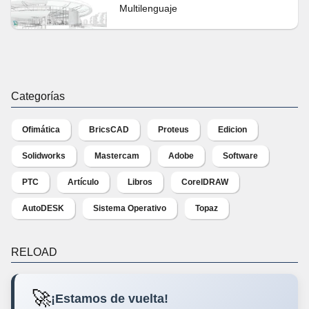
Multilenguaje
Categorías
Ofimática
BricsCAD
Proteus
Edicion
Solidworks
Mastercam
Adobe
Software
PTC
Artículo
Libros
CorelDRAW
AutoDESK
Sistema Operativo
Topaz
RELOAD
🚀
¡Estamos de vuelta!