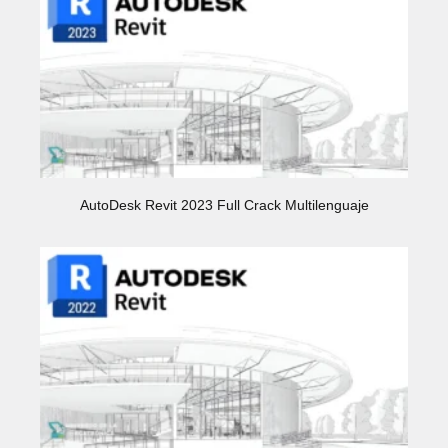
AutoDesk Revit 2023 Full Crack Multilenguaje