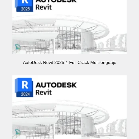
AutoDesk Revit 2025.4 Full Crack Multilenguaje