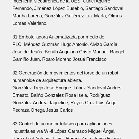
Ingeniería Mecatrónica de la UES Curiel Aguirre
Fernando, Jiménez López Eusebio, Santiago Sandoval
Martha Lorena, González Gutiérrez Luz María, Olmos
Lomas Valeriano.
31 Embotelladora Automatizada por medio de
PLC Méndez Guzmán Hugo Antonio, Alvizo García
José de Jesús, Bonilla Anguiano Cristo Manuel, Rangel
Gamiño Juan, Roaro Moreno Josué Francisco.
32 Generación de movimientos del torso de un robot
humanoide de arquitectura abierta.
González Trejo José Enrique, López Sandoval Andrés
Ernesto, Baliño González Rosa Isela, Rodríguez
González Andrea Jaqueline, Reyes Cruz Luis Ángel,
Pedraza Ortega Jesús Carlos
33 Control de un motor trifásico para aplicaciones
industriales vía Wi-fi López Carrasco Miguel Ángel,
Pérez Leal Antonio Javier, Ramos Aviña Irving Fabián,