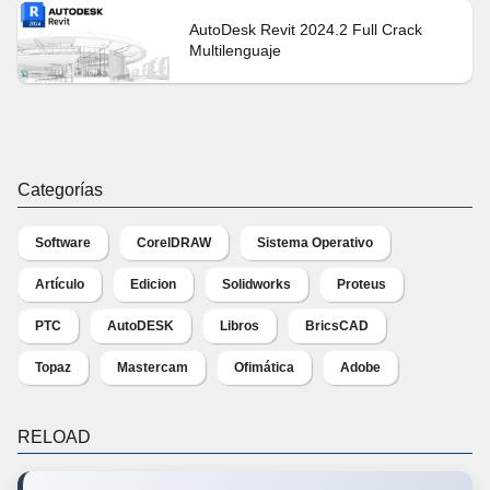
AutoDesk Revit 2024.2 Full Crack
Multilenguaje
Categorías
Software
CorelDRAW
Sistema Operativo
Artículo
Edicion
Solidworks
Proteus
PTC
AutoDESK
Libros
BricsCAD
Topaz
Mastercam
Ofimática
Adobe
RELOAD