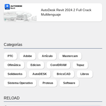
AutoDesk Revit 2024.2 Full Crack
Multilenguaje
Categorías
PTC
Adobe
Artículo
Mastercam
Ofimática
Edicion
CorelDRAW
Topaz
Solidworks
AutoDESK
BricsCAD
Libros
Sistema Operativo
Proteus
Software
RELOAD