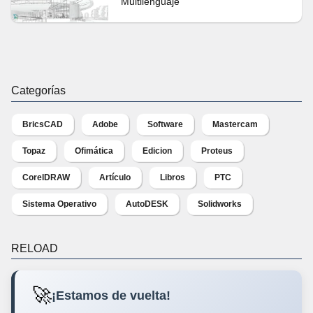
Multilenguaje
Categorías
BricsCAD
Adobe
Software
Mastercam
Topaz
Ofimática
Edicion
Proteus
CorelDRAW
Artículo
Libros
PTC
Sistema Operativo
AutoDESK
Solidworks
RELOAD
🚀
¡Estamos de vuelta!