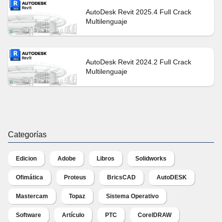
AutoDesk Revit 2025.4 Full Crack
Multilenguaje
AutoDesk Revit 2024.2 Full Crack
Multilenguaje
Categorías
Edicion
Adobe
Libros
Solidworks
Ofimática
Proteus
BricsCAD
AutoDESK
Mastercam
Topaz
Sistema Operativo
Software
Artículo
PTC
CorelDRAW