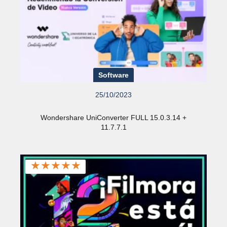
Software
25/10/2023
Wondershare UniConverter FULL 15.0.3.14 +
11.7.7.1
★
★
★
★
★